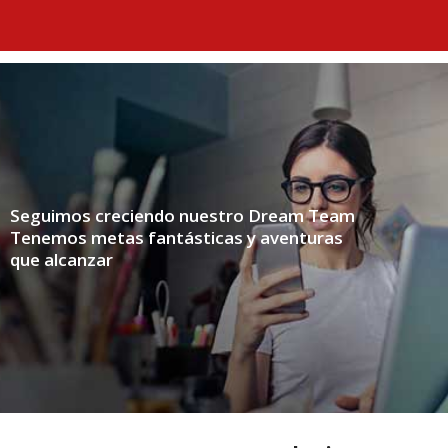
Ir
al
contenido
Seguimos creciendo nuestro Dream Team
Tenemos metas fantásticas y aventuras
que alcanzar