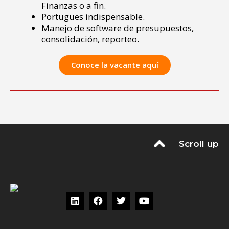
Finanzas o a fin.
Portugues indispensable.
Manejo de software de presupuestos,
consolidación, reporteo.
Conoce la vacante aquí
Scroll up
L
F
T
Y
i
a
w
o
n
c
i
u
k
e
t
t