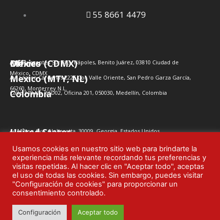
n
c
i
u
55 8661 4479
k
e
t
t
e
b
t
u
Offices
Mexico (CDMX)
Av. Insurgentes Sur 813, Nápoles, Benito Juárez, 03810 Ciudad de
d
o
e
b
México, CDMX​
Mexico (MTY, NL)
Av. Lázaro Cárdenas 2225 Col. Valle Oriente, San Pedro Garza García,
66260, Monterrey N.L.
i
o
r
e
Colombia
Calle 34B No. 65D02, Oficina 201, 050030, Medellín, Colombia
n
k
United States
44 Milton Ave, Alpharetta, 30009, Georgia, Estados Unidos.
Brazil
Av. Eng. Luiz Carlos Berrini, 1748 Conj. 1710, Cidade Monções, São Paulo, SP,
CEP 04571-000
Usamos cookies en nuestro sitio web para brindarte la
experiencia más relevante recordando tus preferencias y
Outliers 2024 | Privacy policy
visitas repetidas. Al hacer clic en "Aceptar todo", aceptas
el uso de todas las cookies. Sin embargo, puedes visitar
"Configuración de cookies" para proporcionar un
consentimiento controlado.
Configuración
Aceptar todo