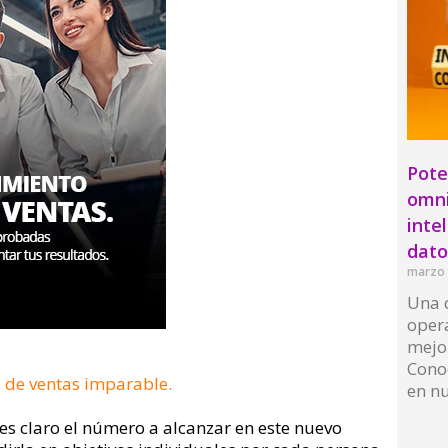
Pote
omni
inte
dato
marzo 
Una c
opera
mejor
Conoc
 de ventas imparable
.
en nu
nes claro el número a alcanzar en este nuevo
Read 