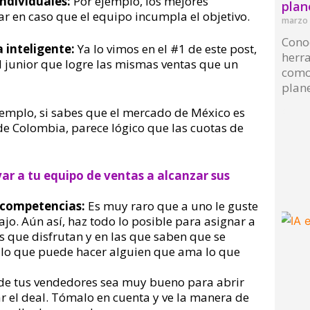
individuales:
Por ejemplo, los mejores
plan
r en caso que el equipo incumpla el objetivo.
marzo 
Conoc
 inteligente:
Ya lo vimos en el #1 de este post,
herr
il junior que logre las mismas ventas que un
como
plane
jemplo, si sabes que el mercado de México es
Read 
e Colombia, parece lógico que las cuotas de
ar a tu equipo de ventas a alcanzar sus
s competencias:
Es muy raro que a uno le guste
ajo. Aún así, haz todo lo posible para asignar a
s que disfrutan y en las que saben que se
 lo que puede hacer alguien que ama lo que
de tus vendedores sea muy bueno para abrir
r el deal. Tómalo en cuenta y ve la manera de