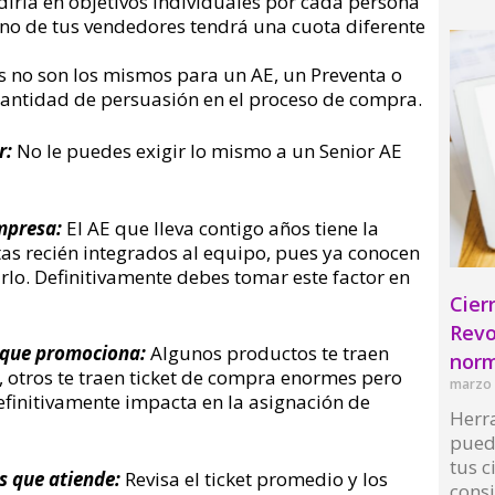
irla en objetivos individuales por cada persona
no de tus vendedores tendrá una cuota diferente
as no son los mismos para un AE, un Preventa o
 cantidad de persuasión en el proceso de compra.
r:
No le puedes exigir lo mismo a un Senior AE
empresa:
El AE que lleva contigo años tiene la
tas recién integrados al equipo, pues ya conocen
rlo. Definitivamente debes tomar este factor en
Cier
Revo
o que promociona:
Algunos productos te traen
norm
, otros te traen ticket de compra enormes pero
marzo 
efinitivamente impacta en la asignación de
Herra
pued
tus c
os que atiende:
Revisa el ticket promedio y los
cons