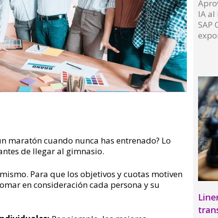
Aprov
IA al
SAP C
expo
Read 
er un maratón cuando nunca has entrenado? Lo
antes de llegar al gimnasio.
o mismo. Para que los objetivos y cuotas motiven
y tomar en consideración cada persona y su
Line
tran