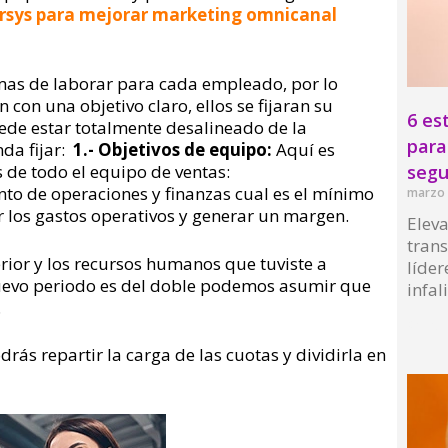
sys para mejorar marketing omnicanal
mas de laborar para cada empleado, por lo
con una objetivo claro, ellos se fijaran su
6 es
uede estar totalmente desalineado de la
para
da fijar:
1.- Objetivos de equipo:
Aquí es
segu
 de todo el equipo de ventas:
o de operaciones y finanzas cual es el mínimo
marzo 
r los gastos operativos y generar un margen.
Eleva
tran
erior y los recursos humanos que tuviste a
líder
 nuevo periodo es del doble podemos asumir que
infal
.
Read 
odrás repartir la carga de las cuotas y dividirla en