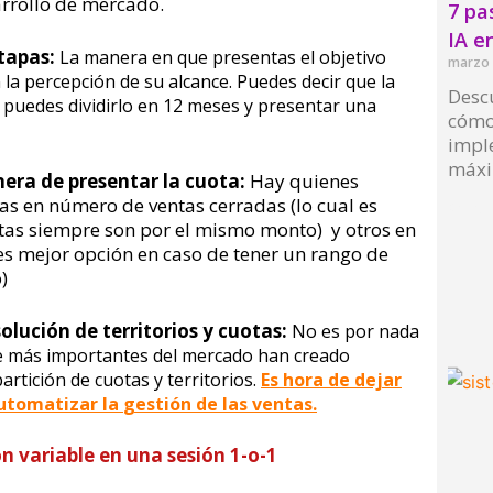
arrollo de mercado.
7 pa
IA e
etapas:
La manera en que presentas el objetivo
marzo 
a percepción de su alcance. Puedes decir que la
Desc
 puedes dividirlo en 12 meses y presentar una
cómo 
imple
máxi
nera de presentar la cuota:
Hay quienes
as en número de ventas cerradas (lo cual es
Read 
tas siempre son por el mismo monto) y otros en
es mejor opción en caso de tener un rango de
)
solución de territorios y cuotas:
No es por nada
re más importantes del mercado han creado
artición de cuotas y territorios.
Es hora de dejar
automatizar la
gestión de las ventas.
n variable
en una sesión 1-o-1