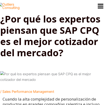
Ir
al
contenido
¿Por qué los expertos
piensan que SAP CPQ
es el mejor cotizador
del mercado?
/
Sales Performance Management
Cuando la alta complejidad de personalización de
productos en grandes compañías ralentiza e incluso